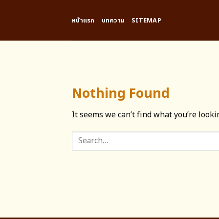
Skip
to
หน้าแรก
บทความ
SITEMAP
content
Nothing Found
It seems we can’t find what you’re looki