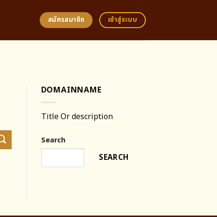
สมัครสมาชิก
เข้าสู่ระบบ
DOMAINNAME
Title Or description
Search
SEARCH